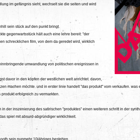
ndlung im gefängnis sieht, wechselt sie die seiten und wird
nhill sein stück auf den punkt bringt.
te gegenwartsstück hält auch eine lehre bereit: "der
n schrecklichen film, von dem da geredet wird, wirklich
 gewinnbringende umwandlung von politischen ereignissen in
gst davor in den köpfen der westlichen welt anrichtet. davon,
utzen machen möchte. und in erster linie handelt "das produkt" vom verkaufen. was 
 produkt erfolgreich zu vermarkten.
h in der inszenierung des satirischen "produktes" einen weiteren schritt in der synthe
as spiel mit absurd-abgründiger wirklichkeit.
ssbooth sein nunmehr 10jähriges bestehen.