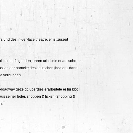
und des in-yer-face theatre. er ist zurzeit
l. in den folgenden jahren arbeitete er am soho
ächst an der baracke des deutschen theaters, dann
ne verbunden.
roadway gezeigt. überdies erarbeitete er für bbc
aus seiner feder, shoppen & ficken (shopping &
n.