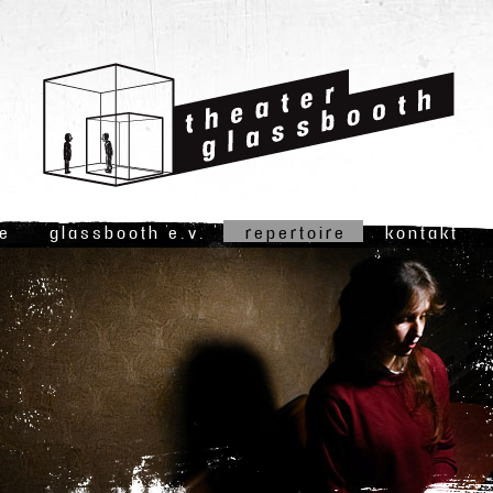
ne
glassbooth e.v.
repertoire
kontakt