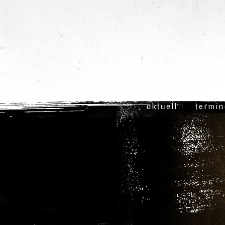
aktuell
termi