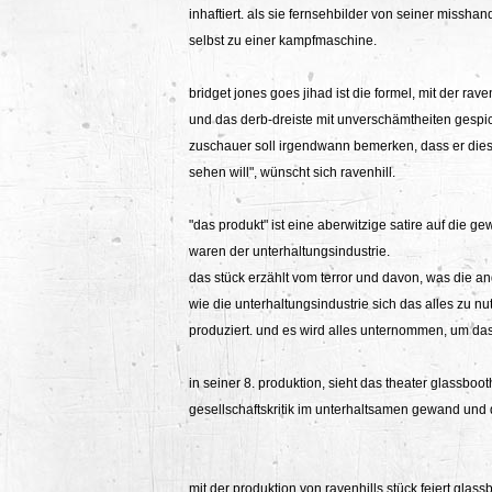
inhaftiert. als sie fernsehbilder von seiner missha
selbst zu einer kampfmaschine.
bridget jones goes jihad ist die formel, mit der rave
und das derb-dreiste mit unverschämtheiten gespick
zuschauer soll irgendwann bemerken, dass er diese
sehen will", wünscht sich ravenhill.
"das produkt" ist eine aberwitzige satire auf die
waren der unterhaltungsindustrie.
das stück erzählt vom terror und davon, was die an
wie die unterhaltungsindustrie sich das alles zu n
produziert. und es wird alles unternommen, um das
in seiner 8. produktion, sieht das theater glassboot
gesellschaftskritik im unterhaltsamen gewand und d
mit der produktion von ravenhills stück feiert gla