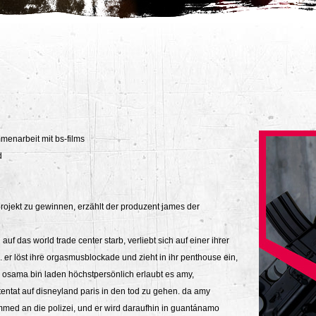
menarbeit mit bs-films
d
rojekt zu gewinnen, erzählt der produzent james der
uf das world trade center starb, verliebt sich auf einer ihrer
. er löst ihre orgasmusblockade und zieht in ihr penthouse ein,
. osama bin laden höchstpersönlich erlaubt es amy,
ntat auf disneyland paris in den tod zu gehen. da amy
med an die polizei, und er wird daraufhin in guantánamo