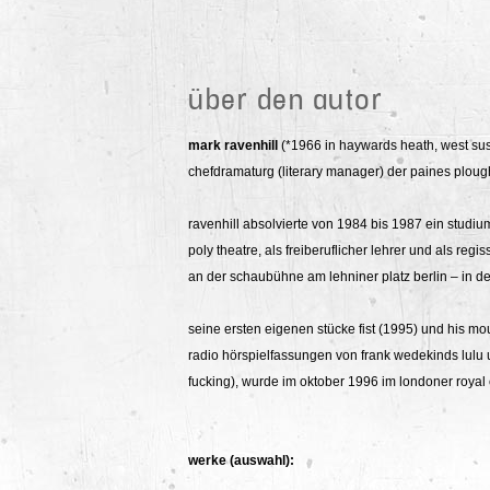
über den autor
mark ravenhill
(*1966 in haywards heath, west suss
chefdramaturg (literary manager) der paines ploug
ravenhill absolvierte von 1984 bis 1987 ein studiu
poly theatre, als freiberuflicher lehrer und als re
an der schaubühne am lehniner platz berlin – in 
seine ersten eigenen stücke fist (1995) und his mo
radio hörspielfassungen von frank wedekinds lulu 
fucking), wurde im oktober 1996 im londoner royal c
werke (auswahl):