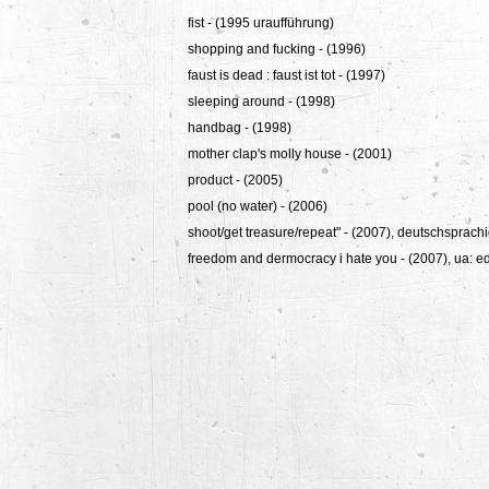
fist - (1995 uraufführung)
shopping and fucking - (1996)
faust is dead : faust ist tot - (1997)
sleeping around - (1998)
handbag - (1998)
mother clap's molly house - (2001)
product - (2005)
pool (no water) - (2006)
shoot/get treasure/repeat" - (2007), deutschsprac
freedom and dermocracy i hate you - (2007), ua: e