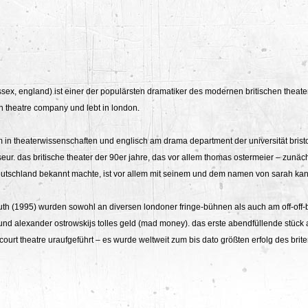
ex, england) ist einer der populärsten dramatiker des modernen britischen theaters 
h theatre company und lebt in london.
m in theaterwissenschaften und englisch am drama department der universität bristo
gisseur. das britische theater der 90er jahre, das vor allem thomas ostermeier – zun
deutschland bekannt machte, ist vor allem mit seinem und dem namen von sarah ka
uth (1995) wurden sowohl an diversen londoner fringe-bühnen als auch am off-off-b
und alexander ostrowskijs tolles geld (mad money). das erste abendfüllende stück 
ourt theatre uraufgeführt – es wurde weltweit zum bis dato größten erfolg des brite