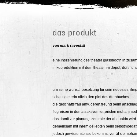
das produkt
von mark ravenhill
eine inszenierung des theater glassbooth in zusam
in koproduktion mit dem theater im depot, dortmun
um seine wunschbesetzung für sein neuestes filmp
schauspielerin olivia den plot des drehbuches:
die geschäftsfrau amy, deren freund beim anschlag a
flugreisen in den attraktiven terroristen mohammed
das damit zur planungszentrale der al-quaida wird
gemeinsam mit ihrem geliebten beim selbstmordatte
jedoch gewissensbisse bekommt, verrät sie moham