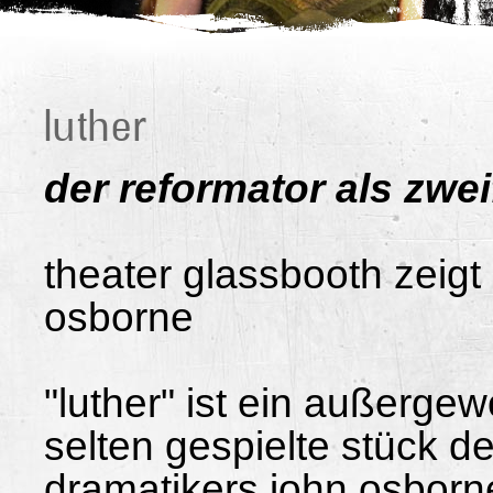
luther
der reformator als zwei
theater glassbooth zeigt 
osborne
"luther" ist ein außerge
selten gespielte stück d
dramatikers john osborn