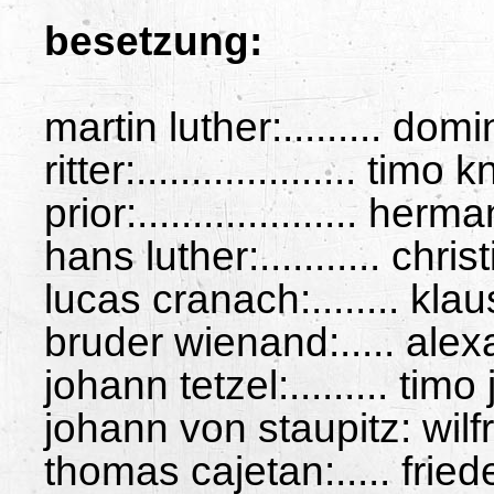
besetzung:
martin luther:......... domi
ritter:.................... timo 
prior:.................... her
hans luther:........... chri
lucas cranach:........ kla
bruder wienand:..... ale
johann tetzel:......... tim
johann von staupitz: wil
thomas cajetan:..... fried