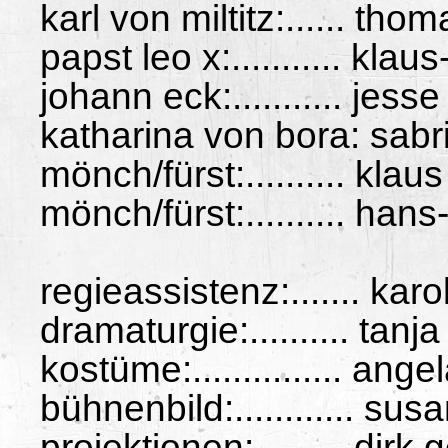
karl von miltitz:...... tho
papst leo x:........... klau
johann eck:........... jess
katharina von bora: sabr
mönch/fürst:.......... kla
mönch/fürst:.......... han
regieassistenz:....... kar
dramaturgie:.......... tanj
kostüme:............... ange
bühnenbild:............ s
projektionen:......... dirk