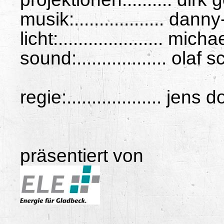
musik:.................. da
licht:..................... mi
sound:.................. olaf
regie:................... jens
präsentiert von