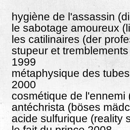
hygiène de l'assassin (d
le sabotage amoureux (
les catilinaires (der pro
stupeur et tremblements 
1999
métaphysique des tubes 
2000
cosmétique de l'ennemi
antéchrista (böses mäd
acide sulfurique (reality
le fait du prince 2008