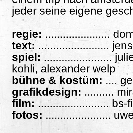
jeder seine eigene gesch
regie:
...................... 
text:
.......................
spiel:
......................
kohli, alexander welp
bühne & kostüm:
.... g
grafikdesign:
.......... mi
film:
........................
bs-f
fotos:
...................... 